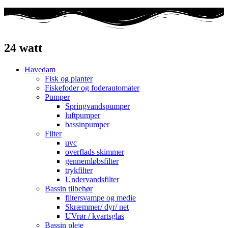
24 watt
Havedam
Fisk og planter
Fiskefoder og foderautomater
Pumper
Springvandspumper
luftpumper
bassinpumper
Filter
uvc
overflads skimmer
gennemløbsfilter
trykfilter
Undervandsfilter
Bassin tilbehør
filtersvampe og medie
Skræmmer/ dyr/ net
UVrør / kvartsglas
Bassin pleje