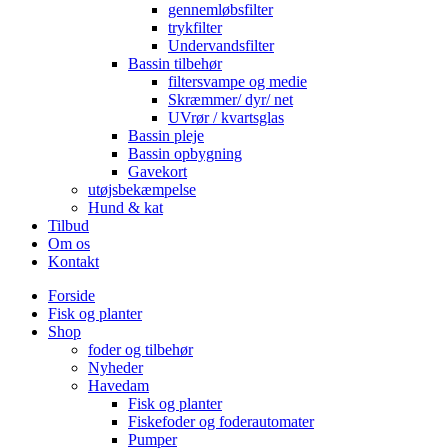
gennemløbsfilter
trykfilter
Undervandsfilter
Bassin tilbehør
filtersvampe og medie
Skræmmer/ dyr/ net
UVrør / kvartsglas
Bassin pleje
Bassin opbygning
Gavekort
utøjsbekæmpelse
Hund & kat
Tilbud
Om os
Kontakt
Forside
Fisk og planter
Shop
foder og tilbehør
Nyheder
Havedam
Fisk og planter
Fiskefoder og foderautomater
Pumper