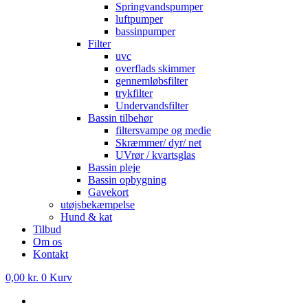
Springvandspumper
luftpumper
bassinpumper
Filter
uvc
overflads skimmer
gennemløbsfilter
trykfilter
Undervandsfilter
Bassin tilbehør
filtersvampe og medie
Skræmmer/ dyr/ net
UVrør / kvartsglas
Bassin pleje
Bassin opbygning
Gavekort
utøjsbekæmpelse
Hund & kat
Tilbud
Om os
Kontakt
0,00
kr.
0
Kurv