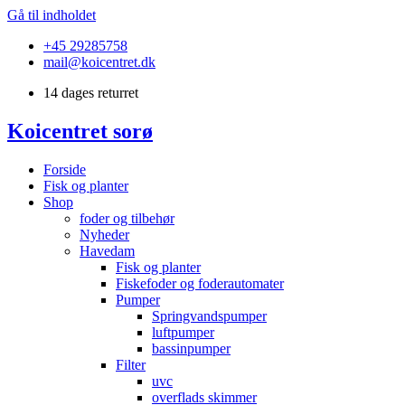
Gå til indholdet
+45 29285758
mail@koicentret.dk
14 dages returret
Koicentret sorø
Forside
Fisk og planter
Shop
foder og tilbehør
Nyheder
Havedam
Fisk og planter
Fiskefoder og foderautomater
Pumper
Springvandspumper
luftpumper
bassinpumper
Filter
uvc
overflads skimmer