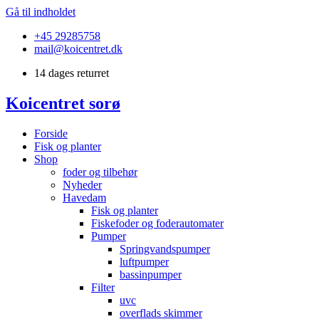
Gå til indholdet
+45 29285758
mail@koicentret.dk
14 dages returret
Koicentret sorø
Forside
Fisk og planter
Shop
foder og tilbehør
Nyheder
Havedam
Fisk og planter
Fiskefoder og foderautomater
Pumper
Springvandspumper
luftpumper
bassinpumper
Filter
uvc
overflads skimmer