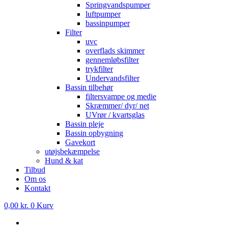
Springvandspumper
luftpumper
bassinpumper
Filter
uvc
overflads skimmer
gennemløbsfilter
trykfilter
Undervandsfilter
Bassin tilbehør
filtersvampe og medie
Skræmmer/ dyr/ net
UVrør / kvartsglas
Bassin pleje
Bassin opbygning
Gavekort
utøjsbekæmpelse
Hund & kat
Tilbud
Om os
Kontakt
0,00
kr.
0
Kurv