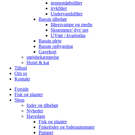
gennemløbsfilter
trykfilter
Undervandsfilter
Bassin tilbehør
filtersvampe og medie
Skræmmer/ dyr/ net
UVrør / kvartsglas
Bassin pleje
Bassin opbygning
Gavekort
utøjsbekæmpelse
Hund & kat
Tilbud
Om os
Kontakt
Forside
Fisk og planter
Shop
foder og tilbehør
Nyheder
Havedam
Fisk og planter
Fiskefoder og foderautomater
Pumper