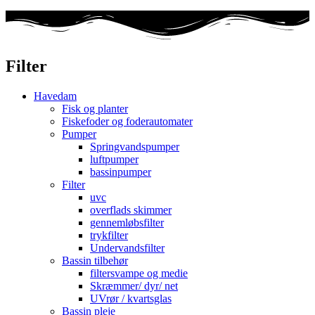
Filter
Havedam
Fisk og planter
Fiskefoder og foderautomater
Pumper
Springvandspumper
luftpumper
bassinpumper
Filter
uvc
overflads skimmer
gennemløbsfilter
trykfilter
Undervandsfilter
Bassin tilbehør
filtersvampe og medie
Skræmmer/ dyr/ net
UVrør / kvartsglas
Bassin pleje