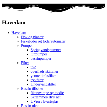
Havedam
Havedam
Fisk og planter
Fiskefoder og foderautomater
Pumper
Springvandspumper
luftpumper
bassinpumper
Filter
uvc
overflads skimmer
gennemløbsfilter
trykfilter
Undervandsfilter
Bassin tilbehør
filtersvampe og medie
Skræmmer/ dyr/ net
UVrør / kvartsglas
Bassin pleje