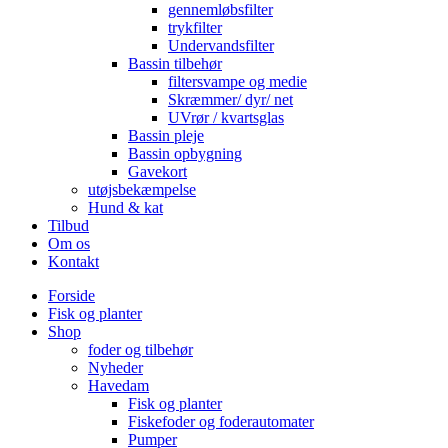
gennemløbsfilter
trykfilter
Undervandsfilter
Bassin tilbehør
filtersvampe og medie
Skræmmer/ dyr/ net
UVrør / kvartsglas
Bassin pleje
Bassin opbygning
Gavekort
utøjsbekæmpelse
Hund & kat
Tilbud
Om os
Kontakt
Forside
Fisk og planter
Shop
foder og tilbehør
Nyheder
Havedam
Fisk og planter
Fiskefoder og foderautomater
Pumper