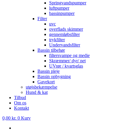
Springvandspumper
luftpumper
bassinpumper
Filter
uvc
overflads skimmer
gennemløbsfilter
trykfilter
Undervandsfilter
Bassin tilbehør
filtersvampe og medie
Skræmmer/ dyr/ net
UVrør / kvartsglas
Bassin pleje
Bassin opbygning
Gavekort
utøjsbekæmpelse
Hund & kat
Tilbud
Om os
Kontakt
0,00
kr.
0
Kurv