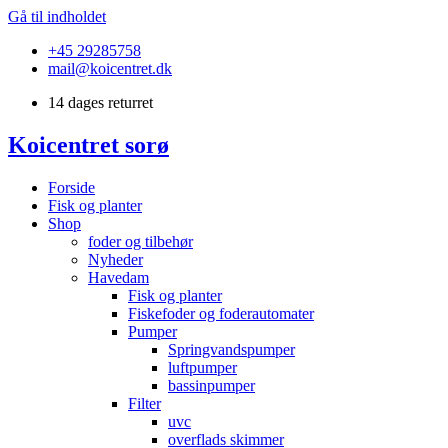
Gå til indholdet
+45 29285758
mail@koicentret.dk
14 dages returret
Koicentret sorø
Forside
Fisk og planter
Shop
foder og tilbehør
Nyheder
Havedam
Fisk og planter
Fiskefoder og foderautomater
Pumper
Springvandspumper
luftpumper
bassinpumper
Filter
uvc
overflads skimmer