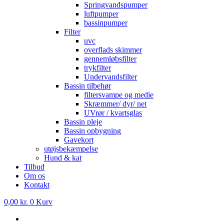
Springvandspumper
luftpumper
bassinpumper
Filter
uvc
overflads skimmer
gennemløbsfilter
trykfilter
Undervandsfilter
Bassin tilbehør
filtersvampe og medie
Skræmmer/ dyr/ net
UVrør / kvartsglas
Bassin pleje
Bassin opbygning
Gavekort
utøjsbekæmpelse
Hund & kat
Tilbud
Om os
Kontakt
0,00
kr.
0
Kurv