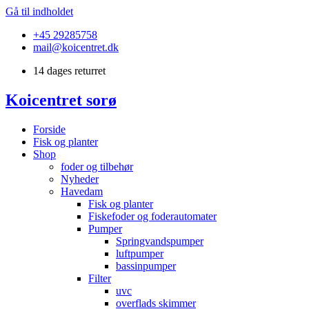
Gå til indholdet
+45 29285758
mail@koicentret.dk
14 dages returret
Koicentret sorø
Forside
Fisk og planter
Shop
foder og tilbehør
Nyheder
Havedam
Fisk og planter
Fiskefoder og foderautomater
Pumper
Springvandspumper
luftpumper
bassinpumper
Filter
uvc
overflads skimmer