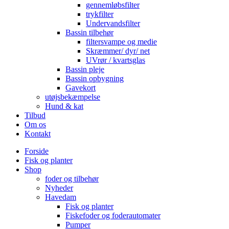
gennemløbsfilter
trykfilter
Undervandsfilter
Bassin tilbehør
filtersvampe og medie
Skræmmer/ dyr/ net
UVrør / kvartsglas
Bassin pleje
Bassin opbygning
Gavekort
utøjsbekæmpelse
Hund & kat
Tilbud
Om os
Kontakt
Forside
Fisk og planter
Shop
foder og tilbehør
Nyheder
Havedam
Fisk og planter
Fiskefoder og foderautomater
Pumper