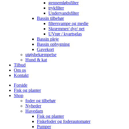
gennemløbsfilter
trykfilter
Undervandsfilter
Bassin tilbehør
filtersvampe og medie
Skræmmer/ dyr/ net
UVrør / kvartsglas
Bassin pleje
Bassin opbygning
Gavekort
utøjsbekæmpelse
Hund & kat
Tilbud
Om os
Kontakt
Forside
Fisk og planter
Shop
foder og tilbehør
Nyheder
Havedam
Fisk og planter
Fiskefoder og foderautomater
Pumper