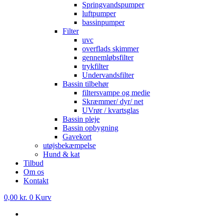
Springvandspumper
luftpumper
bassinpumper
Filter
uvc
overflads skimmer
gennemløbsfilter
trykfilter
Undervandsfilter
Bassin tilbehør
filtersvampe og medie
Skræmmer/ dyr/ net
UVrør / kvartsglas
Bassin pleje
Bassin opbygning
Gavekort
utøjsbekæmpelse
Hund & kat
Tilbud
Om os
Kontakt
0,00
kr.
0
Kurv