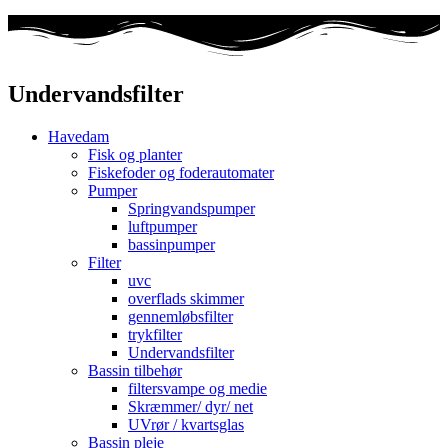
Undervandsfilter
Havedam
Fisk og planter
Fiskefoder og foderautomater
Pumper
Springvandspumper
luftpumper
bassinpumper
Filter
uvc
overflads skimmer
gennemløbsfilter
trykfilter
Undervandsfilter
Bassin tilbehør
filtersvampe og medie
Skræmmer/ dyr/ net
UVrør / kvartsglas
Bassin pleje