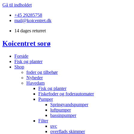
Gå til indholdet
+45 29285758
mail@koicentret.dk
14 dages returret
Koicentret sorø
Forside
Fisk og planter
Shop
foder og tilbehør
Nyheder
Havedam
Fisk og planter
Fiskefoder og foderautomater
Pumper
Springvandspumper
luftpumper
bassinpumper
Filter
uvc
overflads skimmer