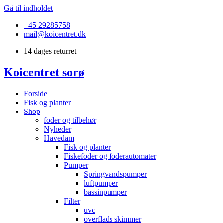
Gå til indholdet
+45 29285758
mail@koicentret.dk
14 dages returret
Koicentret sorø
Forside
Fisk og planter
Shop
foder og tilbehør
Nyheder
Havedam
Fisk og planter
Fiskefoder og foderautomater
Pumper
Springvandspumper
luftpumper
bassinpumper
Filter
uvc
overflads skimmer