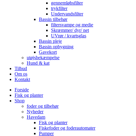
gennemløbsfilter
trykfilter
Undervandsfilter
Bassin tilbehør
filtersvampe og medie
Skræmmer/ dyr/ net
UVrør / kvartsglas
Bassin pleje
Bassin opbygning
Gavekort
utøjsbekæmpelse
Hund & kat
Tilbud
Om os
Kontakt
Forside
Fisk og planter
Shop
foder og tilbehør
Nyheder
Havedam
Fisk og planter
Fiskefoder og foderautomater
Pumper