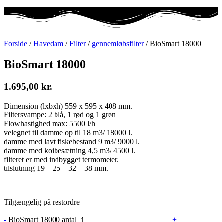
Forside
/
Havedam
/
Filter
/
gennemløbsfilter
/ BioSmart 18000
BioSmart 18000
1.695,00
kr.
Dimension (lxbxh) 559 x 595 x 408 mm.
Filtersvampe: 2 blå, 1 rød og 1 grøn
Flowhastighed max: 5500 l/h
velegnet til damme op til 18 m3/ 18000 l.
damme med lavt fiskebestand 9 m3/ 9000 l.
damme med koibesætning 4,5 m3/ 4500 l.
filteret er med indbygget termometer.
tilslutning 19 – 25 – 32 – 38 mm.
Tilgængelig på restordre
-
BioSmart 18000 antal
+