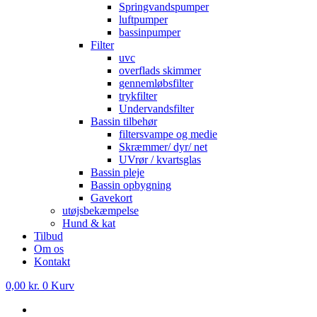
Springvandspumper
luftpumper
bassinpumper
Filter
uvc
overflads skimmer
gennemløbsfilter
trykfilter
Undervandsfilter
Bassin tilbehør
filtersvampe og medie
Skræmmer/ dyr/ net
UVrør / kvartsglas
Bassin pleje
Bassin opbygning
Gavekort
utøjsbekæmpelse
Hund & kat
Tilbud
Om os
Kontakt
0,00
kr.
0
Kurv