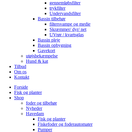
gennemløbsfilter
trykfilter
Undervandsfilter
Bassin tilbehør
filtersvampe og medie
Skræmmer/ dyr/ net
UVrør / kvartsglas
Bassin pleje
Bassin opbygning
Gavekort
utøjsbekæmpelse
Hund & kat
Tilbud
Om os
Kontakt
Forside
Fisk og planter
Shop
foder og tilbehør
Nyheder
Havedam
Fisk og planter
Fiskefoder og foderautomater
Pumper