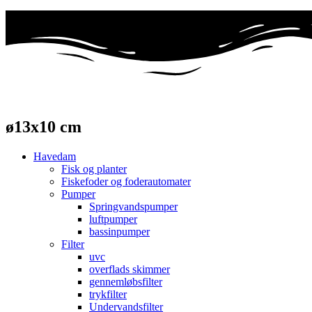
ø13x10 cm
Havedam
Fisk og planter
Fiskefoder og foderautomater
Pumper
Springvandspumper
luftpumper
bassinpumper
Filter
uvc
overflads skimmer
gennemløbsfilter
trykfilter
Undervandsfilter