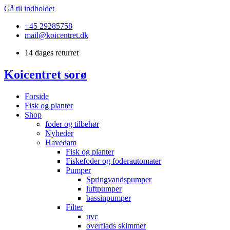
Gå til indholdet
+45 29285758
mail@koicentret.dk
14 dages returret
Koicentret sorø
Forside
Fisk og planter
Shop
foder og tilbehør
Nyheder
Havedam
Fisk og planter
Fiskefoder og foderautomater
Pumper
Springvandspumper
luftpumper
bassinpumper
Filter
uvc
overflads skimmer