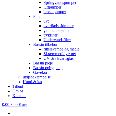
Springvandspumper
luftpumper
bassinpumper
Filter
uvc
overflads skimmer
gennemløbsfilter
trykfilter
Undervandsfilter
Bassin tilbehør
filtersvampe og medie
Skræmmer/ dyr/ net
UVrør / kvartsglas
Bassin pleje
Bassin opbygning
Gavekort
utøjsbekæmpelse
Hund & kat
Tilbud
Om os
Kontakt
0,00
kr.
0
Kurv