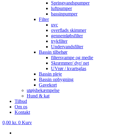
Springvandspumper
luftpumper
bassinpumper
Filter
uvc
overflads skimmer
gennemløbsfilter
trykfilter
Undervandsfilter
Bassin tilbehør
filtersvampe og medie
Skræmmer/ dyr/ net
UVrør / kvartsglas
Bassin pleje
Bassin opbygning
Gavekort
utøjsbekæmpelse
Hund & kat
Tilbud
Om os
Kontakt
0,00
kr.
0
Kurv