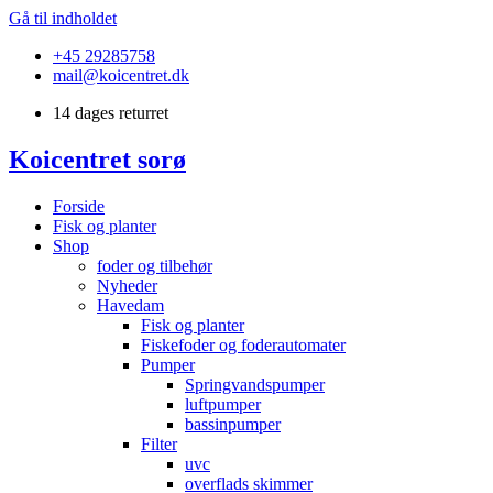
Gå til indholdet
+45 29285758
mail@koicentret.dk
14 dages returret
Koicentret sorø
Forside
Fisk og planter
Shop
foder og tilbehør
Nyheder
Havedam
Fisk og planter
Fiskefoder og foderautomater
Pumper
Springvandspumper
luftpumper
bassinpumper
Filter
uvc
overflads skimmer