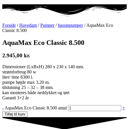
Forside
/
Havedam
/
Pumper
/
bassinpumper
/ AquaMax Eco
Classic 8.500
AquaMax Eco Classic 8.500
2.945,00
kr.
Dimensioner (LxBxH) 280 x 230 x 140 mm.
strømforbrug 80 w
liter/ time 8300 l.
pumpe højde max 3,20 m.
tilslutning 25 – 32 – 38 mm.
kan monteres både neddykket og tørt
Garanti 3+2 år
-
AquaMax Eco Classic 8.500 antal
+
Tilføj til kurv