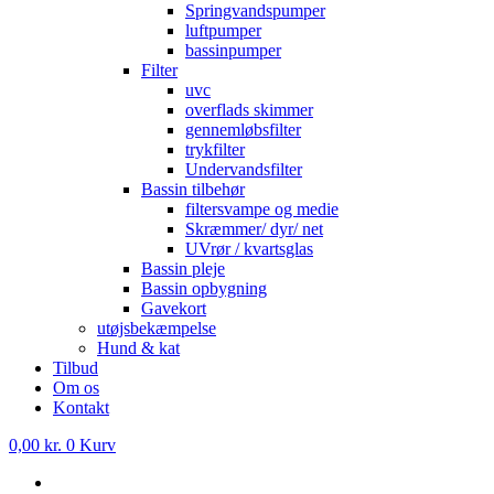
Springvandspumper
luftpumper
bassinpumper
Filter
uvc
overflads skimmer
gennemløbsfilter
trykfilter
Undervandsfilter
Bassin tilbehør
filtersvampe og medie
Skræmmer/ dyr/ net
UVrør / kvartsglas
Bassin pleje
Bassin opbygning
Gavekort
utøjsbekæmpelse
Hund & kat
Tilbud
Om os
Kontakt
0,00
kr.
0
Kurv