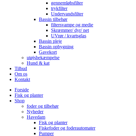
gennemløbsfilter
trykfilter
Undervandsfilter
Bassin tilbehør
filtersvampe og medie
Skræmmer/ dyr/ net
UVrør / kvartsglas
Bassin pleje
Bassin opbygning
Gavekort
utøjsbekæmpelse
Hund & kat
Tilbud
Om os
Kontakt
Forside
Fisk og planter
Shop
foder og tilbehør
Nyheder
Havedam
Fisk og planter
Fiskefoder og foderautomater
Pumper