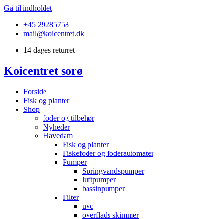
Gå til indholdet
+45 29285758
mail@koicentret.dk
14 dages returret
Koicentret sorø
Forside
Fisk og planter
Shop
foder og tilbehør
Nyheder
Havedam
Fisk og planter
Fiskefoder og foderautomater
Pumper
Springvandspumper
luftpumper
bassinpumper
Filter
uvc
overflads skimmer