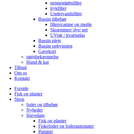
gennemløbsfilter
trykfilter
Undervandsfilter
Bassin tilbehør
filtersvampe og medie
Skræmmer/ dyr/ net
UVrør / kvartsglas
Bassin pleje
Bassin opbygning
Gavekort
utøjsbekæmpelse
Hund & kat
Tilbud
Om os
Kontakt
Forside
Fisk og planter
Shop
foder og tilbehør
Nyheder
Havedam
Fisk og planter
Fiskefoder og foderautomater
Pumper