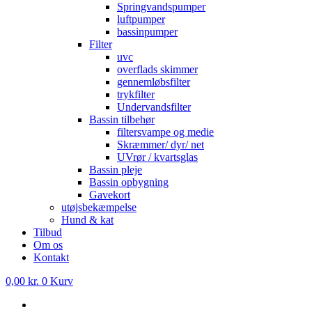
Springvandspumper
luftpumper
bassinpumper
Filter
uvc
overflads skimmer
gennemløbsfilter
trykfilter
Undervandsfilter
Bassin tilbehør
filtersvampe og medie
Skræmmer/ dyr/ net
UVrør / kvartsglas
Bassin pleje
Bassin opbygning
Gavekort
utøjsbekæmpelse
Hund & kat
Tilbud
Om os
Kontakt
0,00
kr.
0
Kurv