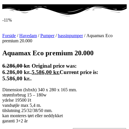
-11%
Forside
/
Havedam
/
Pumper
/
bassinpumper
/ Aquamax Eco
premium 20.000
Aquamax Eco premium 20.000
6.286,00
kr.
Original price was:
6.286,00 kr..
5.586,00
kr.
Current price is:
5.586,00 kr..
Dimension (lxbxh) 340 x 280 x 165 mm.
strømforbrug 15 – 180w
ydelse 19500 l/t
vandsøjle max 5,4 m.
tilslutning 25/32/38/50 mm.
kan monteres tørt eller neddykket
garanti 3+2 år