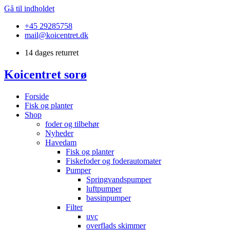
Gå til indholdet
+45 29285758
mail@koicentret.dk
14 dages returret
Koicentret sorø
Forside
Fisk og planter
Shop
foder og tilbehør
Nyheder
Havedam
Fisk og planter
Fiskefoder og foderautomater
Pumper
Springvandspumper
luftpumper
bassinpumper
Filter
uvc
overflads skimmer