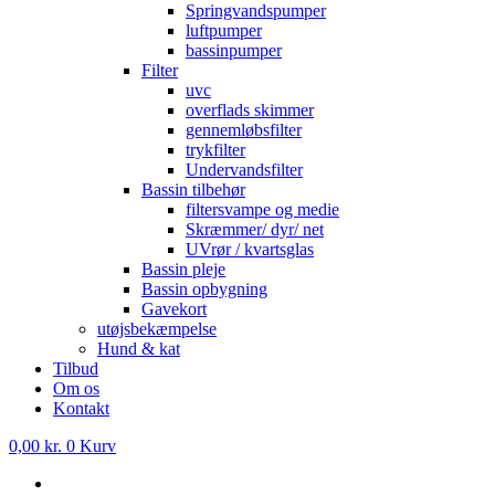
Springvandspumper
luftpumper
bassinpumper
Filter
uvc
overflads skimmer
gennemløbsfilter
trykfilter
Undervandsfilter
Bassin tilbehør
filtersvampe og medie
Skræmmer/ dyr/ net
UVrør / kvartsglas
Bassin pleje
Bassin opbygning
Gavekort
utøjsbekæmpelse
Hund & kat
Tilbud
Om os
Kontakt
0,00
kr.
0
Kurv