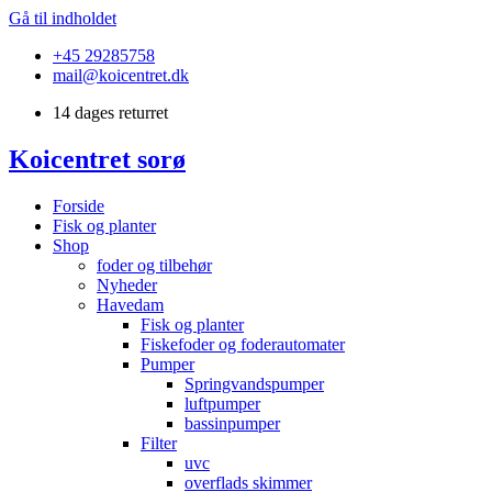
Gå til indholdet
+45 29285758
mail@koicentret.dk
14 dages returret
Koicentret sorø
Forside
Fisk og planter
Shop
foder og tilbehør
Nyheder
Havedam
Fisk og planter
Fiskefoder og foderautomater
Pumper
Springvandspumper
luftpumper
bassinpumper
Filter
uvc
overflads skimmer