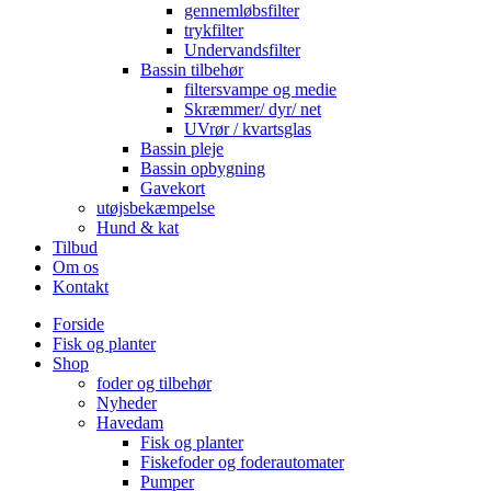
gennemløbsfilter
trykfilter
Undervandsfilter
Bassin tilbehør
filtersvampe og medie
Skræmmer/ dyr/ net
UVrør / kvartsglas
Bassin pleje
Bassin opbygning
Gavekort
utøjsbekæmpelse
Hund & kat
Tilbud
Om os
Kontakt
Forside
Fisk og planter
Shop
foder og tilbehør
Nyheder
Havedam
Fisk og planter
Fiskefoder og foderautomater
Pumper