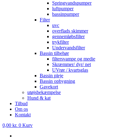
Springvandspumper
luftpumper
bassinpumper
Filter
uvc
overflads skimmer
gennemløbsfilter
trykfilter
Undervandsfilter
Bassin tilbehør
filtersvampe og medie
Skræmmer/ dyr/ net
UVrør / kvartsglas
Bassin pleje
Bassin opbygning
Gavekort
utøjsbekæmpelse
Hund & kat
Tilbud
Om os
Kontakt
0,00
kr.
0
Kurv