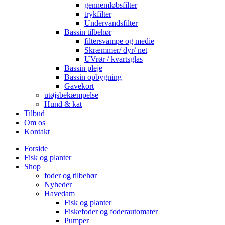
gennemløbsfilter
trykfilter
Undervandsfilter
Bassin tilbehør
filtersvampe og medie
Skræmmer/ dyr/ net
UVrør / kvartsglas
Bassin pleje
Bassin opbygning
Gavekort
utøjsbekæmpelse
Hund & kat
Tilbud
Om os
Kontakt
Forside
Fisk og planter
Shop
foder og tilbehør
Nyheder
Havedam
Fisk og planter
Fiskefoder og foderautomater
Pumper