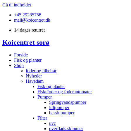
Gå til indholdet
+45 29285758
mail@koicentret.dk
14 dages returret
Koicentret sorø
Forside
Fisk og planter
Shop
foder og tilbehør
Nyheder
Havedam
Fisk og planter
Fiskefoder og foderautomater
Pumper
Springvandspumper
luftpumper
bassinpumper
Filter
uvc
overflads skimmer