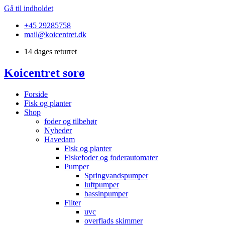
Gå til indholdet
+45 29285758
mail@koicentret.dk
14 dages returret
Koicentret sorø
Forside
Fisk og planter
Shop
foder og tilbehør
Nyheder
Havedam
Fisk og planter
Fiskefoder og foderautomater
Pumper
Springvandspumper
luftpumper
bassinpumper
Filter
uvc
overflads skimmer