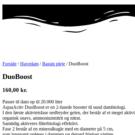
Forside
/
Havedam
/
Bassin pleje
/ DuoBoost
DuoBoost
160,00
kr.
Passer til dam op til 20.000 liter
AquaActiv DuoBoost er en 2-fasede booster til sund dambiologi.
I den første aktivtetsfase nedbryder gelen, der består af et meget akti
organisk snavs, ammoniumnitrit og nitrat.
Samtidig aktiveres filterbiologi effektivt.
Fase 2 består af en mineralkugle med en diameter på 5 cm,
som langsomt opløses i dammen og derved frigiver vigtige