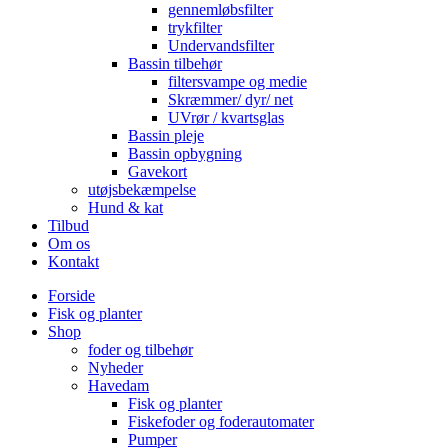
gennemløbsfilter
trykfilter
Undervandsfilter
Bassin tilbehør
filtersvampe og medie
Skræmmer/ dyr/ net
UVrør / kvartsglas
Bassin pleje
Bassin opbygning
Gavekort
utøjsbekæmpelse
Hund & kat
Tilbud
Om os
Kontakt
Forside
Fisk og planter
Shop
foder og tilbehør
Nyheder
Havedam
Fisk og planter
Fiskefoder og foderautomater
Pumper