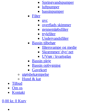
Springvandspumper
luftpumper
bassinpumper
Filter
uvc
overflads skimmer
gennemløbsfilter
trykfilter
Undervandsfilter
Bassin tilbehør
filtersvampe og medie
Skræmmer/ dyr/ net
UVrør / kvartsglas
Bassin pleje
Bassin opbygning
Gavekort
utøjsbekæmpelse
Hund & kat
Tilbud
Om os
Kontakt
0,00
kr.
0
Kurv