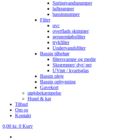
Springvandspumper
luftpumper
bassinpumper
Filter
uvc
overflads skimmer
gennemløbsfilter
trykfilter
Undervandsfilter
Bassin tilbehør
filtersvampe og medie
Skræmmer/ dyr/ net
UVrør / kvartsglas
Bassin pleje
Bassin opbygning
Gavekort
utøjsbekæmpelse
Hund & kat
Tilbud
Om os
Kontakt
0,00
kr.
0
Kurv