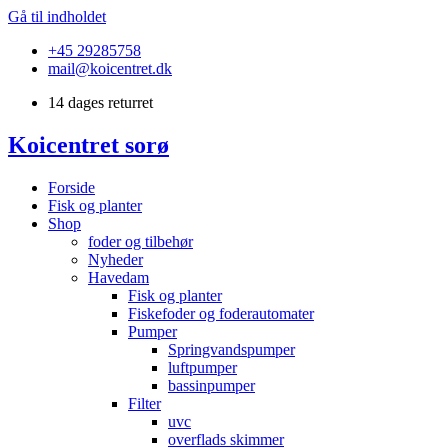
Gå til indholdet
+45 29285758
mail@koicentret.dk
14 dages returret
Koicentret sorø
Forside
Fisk og planter
Shop
foder og tilbehør
Nyheder
Havedam
Fisk og planter
Fiskefoder og foderautomater
Pumper
Springvandspumper
luftpumper
bassinpumper
Filter
uvc
overflads skimmer