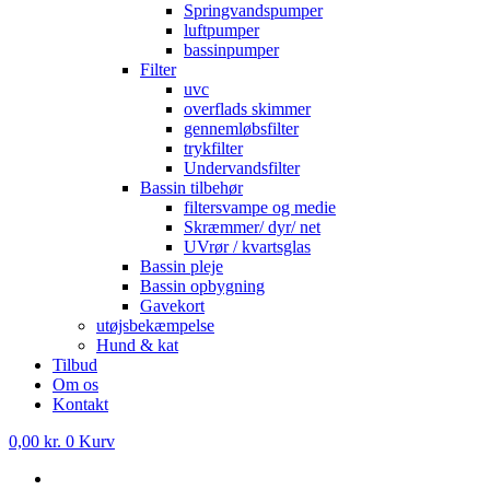
Springvandspumper
luftpumper
bassinpumper
Filter
uvc
overflads skimmer
gennemløbsfilter
trykfilter
Undervandsfilter
Bassin tilbehør
filtersvampe og medie
Skræmmer/ dyr/ net
UVrør / kvartsglas
Bassin pleje
Bassin opbygning
Gavekort
utøjsbekæmpelse
Hund & kat
Tilbud
Om os
Kontakt
0,00
kr.
0
Kurv