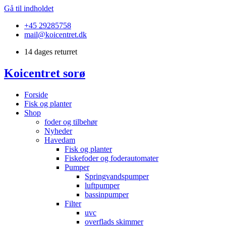
Gå til indholdet
+45 29285758
mail@koicentret.dk
14 dages returret
Koicentret sorø
Forside
Fisk og planter
Shop
foder og tilbehør
Nyheder
Havedam
Fisk og planter
Fiskefoder og foderautomater
Pumper
Springvandspumper
luftpumper
bassinpumper
Filter
uvc
overflads skimmer