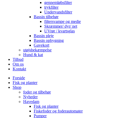
gennemløbsfilter
trykfilter
Undervandsfilter
Bassin tilbehør
filtersvampe og medie
Skræmmer/ dyr/ net
UVrør / kvartsglas
Bassin pleje
Bassin opbygning
Gavekort
utøjsbekæmpelse
Hund & kat
Tilbud
Om os
Kontakt
Forside
Fisk og planter
Shop
foder og tilbehør
Nyheder
Havedam
Fisk og planter
Fiskefoder og foderautomater
Pumper