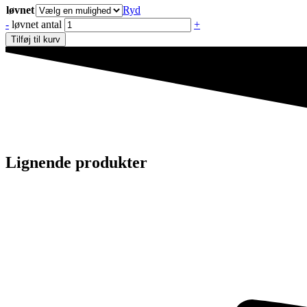
løvnet
Ryd
-
løvnet antal
+
Tilføj til kurv
Lignende produkter