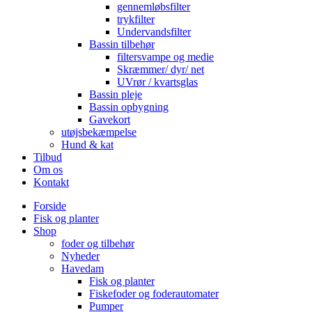
gennemløbsfilter
trykfilter
Undervandsfilter
Bassin tilbehør
filtersvampe og medie
Skræmmer/ dyr/ net
UVrør / kvartsglas
Bassin pleje
Bassin opbygning
Gavekort
utøjsbekæmpelse
Hund & kat
Tilbud
Om os
Kontakt
Forside
Fisk og planter
Shop
foder og tilbehør
Nyheder
Havedam
Fisk og planter
Fiskefoder og foderautomater
Pumper