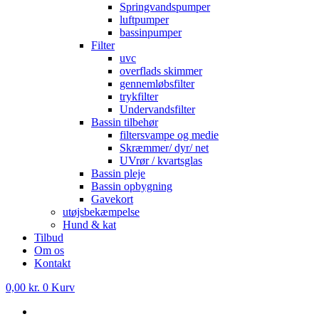
Springvandspumper
luftpumper
bassinpumper
Filter
uvc
overflads skimmer
gennemløbsfilter
trykfilter
Undervandsfilter
Bassin tilbehør
filtersvampe og medie
Skræmmer/ dyr/ net
UVrør / kvartsglas
Bassin pleje
Bassin opbygning
Gavekort
utøjsbekæmpelse
Hund & kat
Tilbud
Om os
Kontakt
0,00
kr.
0
Kurv