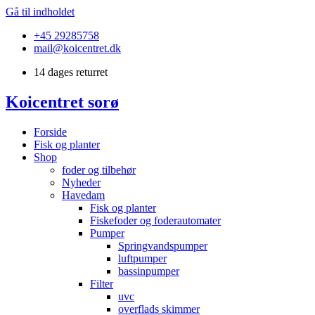
Gå til indholdet
+45 29285758
mail@koicentret.dk
14 dages returret
Koicentret sorø
Forside
Fisk og planter
Shop
foder og tilbehør
Nyheder
Havedam
Fisk og planter
Fiskefoder og foderautomater
Pumper
Springvandspumper
luftpumper
bassinpumper
Filter
uvc
overflads skimmer