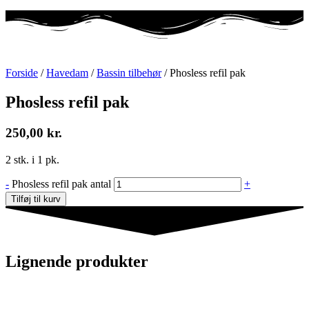
Forside
/
Havedam
/
Bassin tilbehør
/ Phosless refil pak
Phosless refil pak
250,00
kr.
2 stk. i 1 pk.
-
Phosless refil pak antal
+
Tilføj til kurv
Lignende produkter