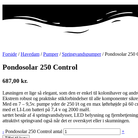
Forside
/
Havedam
/
Pumper
/
Springvandspumper
/ Pondosolar 250 
Pondosolar 250 Control
687,00
kr.
Løsningen er lige så elegant, som den er enkel til kolonihaver og andr
Ekstrem robust og praktiske stikforbindelser til alle komponenter sikrer
Med en 7 – 9,5v. pumpe yder de 250 l/t og en max løftehøjde på 60 c
med et LI-Lon batteri på 7,4 v og 2000 maH.
sættet består af 4 springvandsdysser, LED belysning og fjernbetjening
attraktivt springvand også når det er overskyet eller i skumningen.
-
Pondosolar 250 Control antal
+