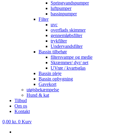
Springvandspumper
luftpumper
bassinpumper
Filter
uvc
overflads skimmer
gennemløbsfilter
trykfilter
Undervandsfilter
Bassin tilbehør
filtersvampe og medie
Skræmmer/ dyr/ net
UVrør / kvartsglas
Bassin pleje
Bassin opbygning
Gavekort
utøjsbekæmpelse
Hund & kat
Tilbud
Om os
Kontakt
0,00
kr.
0
Kurv