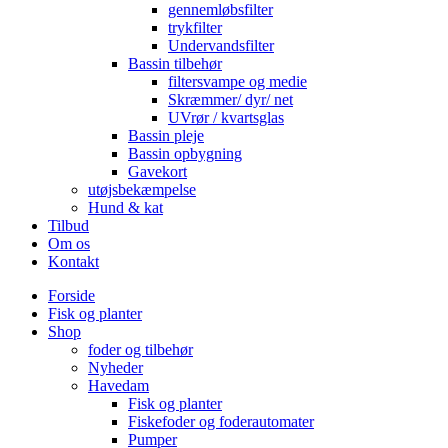
gennemløbsfilter
trykfilter
Undervandsfilter
Bassin tilbehør
filtersvampe og medie
Skræmmer/ dyr/ net
UVrør / kvartsglas
Bassin pleje
Bassin opbygning
Gavekort
utøjsbekæmpelse
Hund & kat
Tilbud
Om os
Kontakt
Forside
Fisk og planter
Shop
foder og tilbehør
Nyheder
Havedam
Fisk og planter
Fiskefoder og foderautomater
Pumper