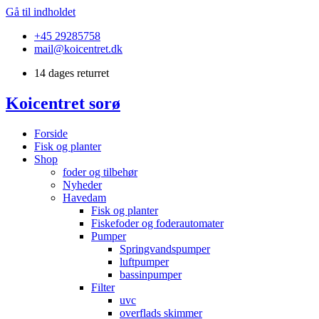
Gå til indholdet
+45 29285758
mail@koicentret.dk
14 dages returret
Koicentret sorø
Forside
Fisk og planter
Shop
foder og tilbehør
Nyheder
Havedam
Fisk og planter
Fiskefoder og foderautomater
Pumper
Springvandspumper
luftpumper
bassinpumper
Filter
uvc
overflads skimmer