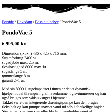
Forside
/
Havedam
/
Bassin tilbehør
/ PondoVac 5
PondoVac 5
6.995,00
kr.
Dimension (lxbxh) 436 x 425 x 716 mm.
Strømforbrug 2400 w.
sugedybde max. 2,5 m.
flowhastighed 8000 max. l/t
sugeslange 5 m.
tømmeslange 8 m.
garanti 2+1 år.
Med sin 8000 l. sugekapacitet i timen er det et dynamisk
hjælpemiddel til rengøring af havedamme, og svømmesøer og kan
også bruges som vådstøvsuger i hjemmet.
Takket være den integrerede dræningspumpe kan den bruges
fleksibelt og kan pumpe snavset vand ud selv i forskellige højder.
Større partikler som sten eller blade tilbageholdes nemt af