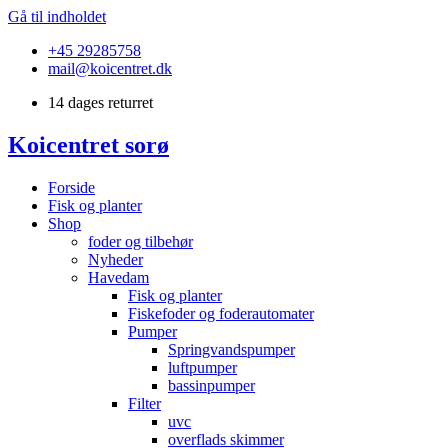
Gå til indholdet
+45 29285758
mail@koicentret.dk
14 dages returret
Koicentret sorø
Forside
Fisk og planter
Shop
foder og tilbehør
Nyheder
Havedam
Fisk og planter
Fiskefoder og foderautomater
Pumper
Springvandspumper
luftpumper
bassinpumper
Filter
uvc
overflads skimmer