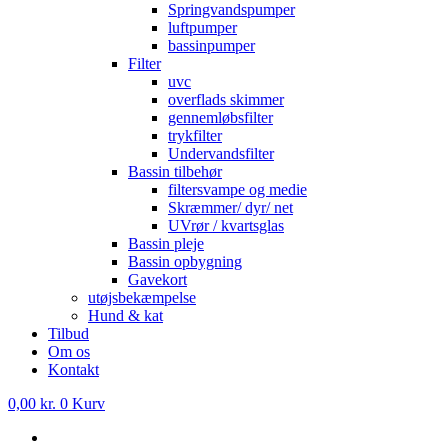
Springvandspumper
luftpumper
bassinpumper
Filter
uvc
overflads skimmer
gennemløbsfilter
trykfilter
Undervandsfilter
Bassin tilbehør
filtersvampe og medie
Skræmmer/ dyr/ net
UVrør / kvartsglas
Bassin pleje
Bassin opbygning
Gavekort
utøjsbekæmpelse
Hund & kat
Tilbud
Om os
Kontakt
0,00
kr.
0
Kurv