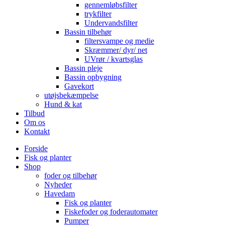
gennemløbsfilter
trykfilter
Undervandsfilter
Bassin tilbehør
filtersvampe og medie
Skræmmer/ dyr/ net
UVrør / kvartsglas
Bassin pleje
Bassin opbygning
Gavekort
utøjsbekæmpelse
Hund & kat
Tilbud
Om os
Kontakt
Forside
Fisk og planter
Shop
foder og tilbehør
Nyheder
Havedam
Fisk og planter
Fiskefoder og foderautomater
Pumper