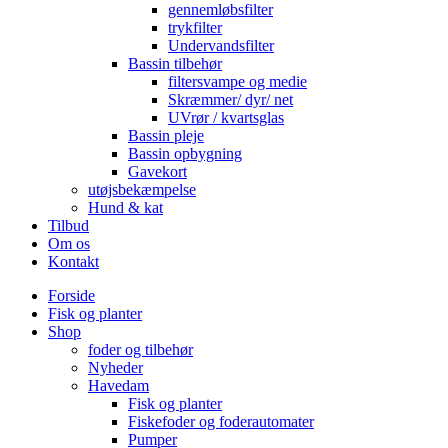
gennemløbsfilter
trykfilter
Undervandsfilter
Bassin tilbehør
filtersvampe og medie
Skræmmer/ dyr/ net
UVrør / kvartsglas
Bassin pleje
Bassin opbygning
Gavekort
utøjsbekæmpelse
Hund & kat
Tilbud
Om os
Kontakt
Forside
Fisk og planter
Shop
foder og tilbehør
Nyheder
Havedam
Fisk og planter
Fiskefoder og foderautomater
Pumper