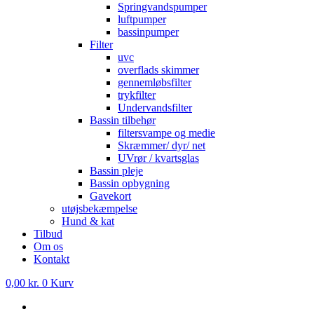
Springvandspumper
luftpumper
bassinpumper
Filter
uvc
overflads skimmer
gennemløbsfilter
trykfilter
Undervandsfilter
Bassin tilbehør
filtersvampe og medie
Skræmmer/ dyr/ net
UVrør / kvartsglas
Bassin pleje
Bassin opbygning
Gavekort
utøjsbekæmpelse
Hund & kat
Tilbud
Om os
Kontakt
0,00
kr.
0
Kurv