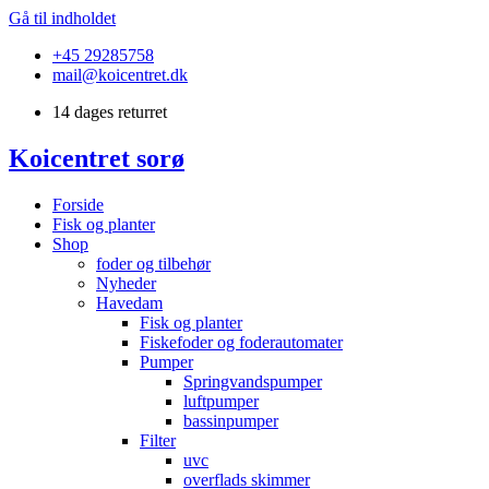
Gå til indholdet
+45 29285758
mail@koicentret.dk
14 dages returret
Koicentret sorø
Forside
Fisk og planter
Shop
foder og tilbehør
Nyheder
Havedam
Fisk og planter
Fiskefoder og foderautomater
Pumper
Springvandspumper
luftpumper
bassinpumper
Filter
uvc
overflads skimmer