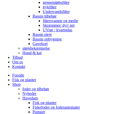
gennemløbsfilter
trykfilter
Undervandsfilter
Bassin tilbehør
filtersvampe og medie
Skræmmer/ dyr/ net
UVrør / kvartsglas
Bassin pleje
Bassin opbygning
Gavekort
utøjsbekæmpelse
Hund & kat
Tilbud
Om os
Kontakt
Forside
Fisk og planter
Shop
foder og tilbehør
Nyheder
Havedam
Fisk og planter
Fiskefoder og foderautomater
Pumper