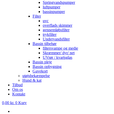
Springvandspumper
luftpumper
bassinpumper
Filter
uvc
overflads skimmer
gennemløbsfilter
trykfilter
Undervandsfilter
Bassin tilbehør
filtersvampe og medie
Skræmmer/ dyr/ net
UVrør / kvartsglas
Bassin pleje
Bassin opbygning
Gavekort
utøjsbekæmpelse
Hund & kat
Tilbud
Om os
Kontakt
0,00
kr.
0
Kurv