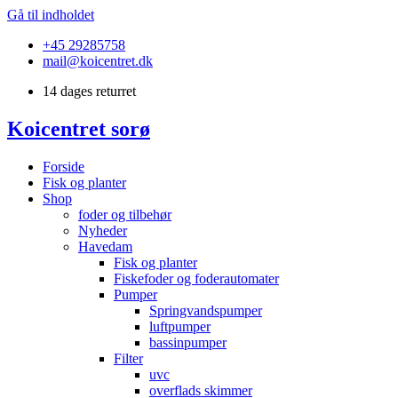
Gå til indholdet
+45 29285758
mail@koicentret.dk
14 dages returret
Koicentret sorø
Forside
Fisk og planter
Shop
foder og tilbehør
Nyheder
Havedam
Fisk og planter
Fiskefoder og foderautomater
Pumper
Springvandspumper
luftpumper
bassinpumper
Filter
uvc
overflads skimmer