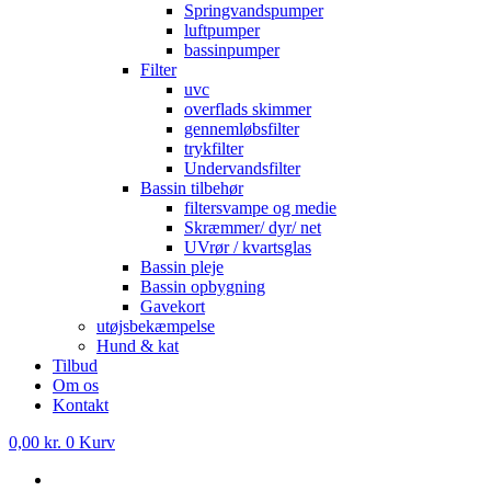
Springvandspumper
luftpumper
bassinpumper
Filter
uvc
overflads skimmer
gennemløbsfilter
trykfilter
Undervandsfilter
Bassin tilbehør
filtersvampe og medie
Skræmmer/ dyr/ net
UVrør / kvartsglas
Bassin pleje
Bassin opbygning
Gavekort
utøjsbekæmpelse
Hund & kat
Tilbud
Om os
Kontakt
0,00
kr.
0
Kurv