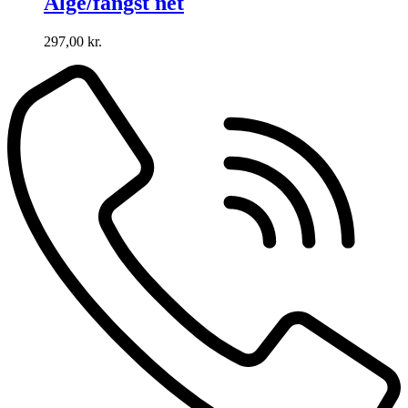
Alge/fangst net
297,00
kr.