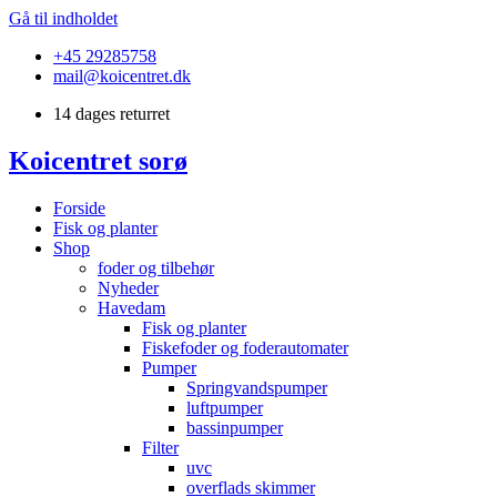
Gå til indholdet
+45 29285758
mail@koicentret.dk
14 dages returret
Koicentret sorø
Forside
Fisk og planter
Shop
foder og tilbehør
Nyheder
Havedam
Fisk og planter
Fiskefoder og foderautomater
Pumper
Springvandspumper
luftpumper
bassinpumper
Filter
uvc
overflads skimmer