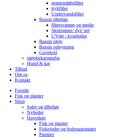
gennemløbsfilter
trykfilter
Undervandsfilter
Bassin tilbehør
filtersvampe og medie
Skræmmer/ dyr/ net
UVrør / kvartsglas
Bassin pleje
Bassin opbygning
Gavekort
utøjsbekæmpelse
Hund & kat
Tilbud
Om os
Kontakt
Forside
Fisk og planter
Shop
foder og tilbehør
Nyheder
Havedam
Fisk og planter
Fiskefoder og foderautomater
Pumper