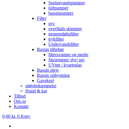
Springvandspumper
luftpumper
bassinpumper
Filter
uvc
overflads skimmer
gennemløbsfilter
trykfilter
Undervandsfilter
Bassin tilbehør
filtersvampe og medie
Skræmmer/ dyr/ net
UVrør / kvartsglas
Bassin pleje
Bassin opbygning
Gavekort
utøjsbekæmpelse
Hund & kat
Tilbud
Om os
Kontakt
0,00
kr.
0
Kurv