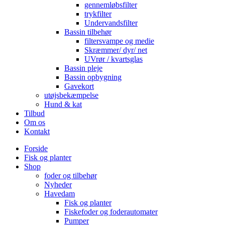
gennemløbsfilter
trykfilter
Undervandsfilter
Bassin tilbehør
filtersvampe og medie
Skræmmer/ dyr/ net
UVrør / kvartsglas
Bassin pleje
Bassin opbygning
Gavekort
utøjsbekæmpelse
Hund & kat
Tilbud
Om os
Kontakt
Forside
Fisk og planter
Shop
foder og tilbehør
Nyheder
Havedam
Fisk og planter
Fiskefoder og foderautomater
Pumper