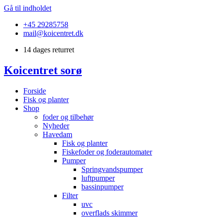
Gå til indholdet
+45 29285758
mail@koicentret.dk
14 dages returret
Koicentret sorø
Forside
Fisk og planter
Shop
foder og tilbehør
Nyheder
Havedam
Fisk og planter
Fiskefoder og foderautomater
Pumper
Springvandspumper
luftpumper
bassinpumper
Filter
uvc
overflads skimmer