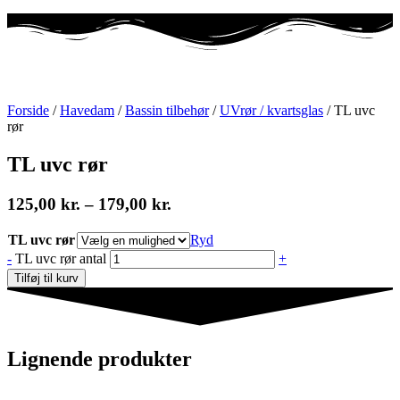
Forside
/
Havedam
/
Bassin tilbehør
/
UVrør / kvartsglas
/ TL uvc
rør
TL uvc rør
125,00
kr.
–
179,00
kr.
TL uvc rør
Ryd
-
TL uvc rør antal
+
Tilføj til kurv
Lignende produkter