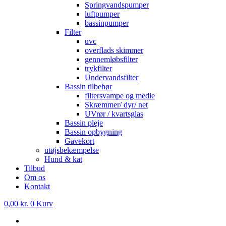
Springvandspumper
luftpumper
bassinpumper
Filter
uvc
overflads skimmer
gennemløbsfilter
trykfilter
Undervandsfilter
Bassin tilbehør
filtersvampe og medie
Skræmmer/ dyr/ net
UVrør / kvartsglas
Bassin pleje
Bassin opbygning
Gavekort
utøjsbekæmpelse
Hund & kat
Tilbud
Om os
Kontakt
0,00
kr.
0
Kurv