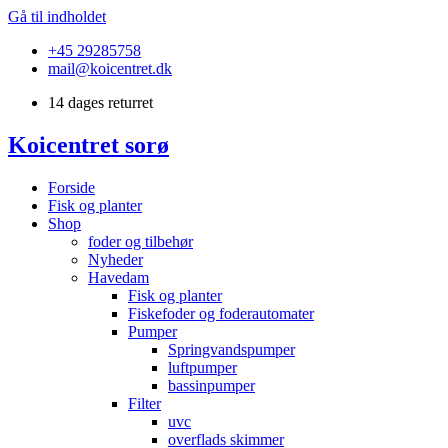
Gå til indholdet
+45 29285758
mail@koicentret.dk
14 dages returret
Koicentret sorø
Forside
Fisk og planter
Shop
foder og tilbehør
Nyheder
Havedam
Fisk og planter
Fiskefoder og foderautomater
Pumper
Springvandspumper
luftpumper
bassinpumper
Filter
uvc
overflads skimmer