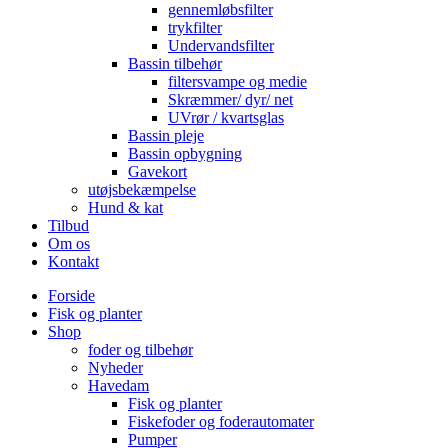
gennemløbsfilter
trykfilter
Undervandsfilter
Bassin tilbehør
filtersvampe og medie
Skræmmer/ dyr/ net
UVrør / kvartsglas
Bassin pleje
Bassin opbygning
Gavekort
utøjsbekæmpelse
Hund & kat
Tilbud
Om os
Kontakt
Forside
Fisk og planter
Shop
foder og tilbehør
Nyheder
Havedam
Fisk og planter
Fiskefoder og foderautomater
Pumper