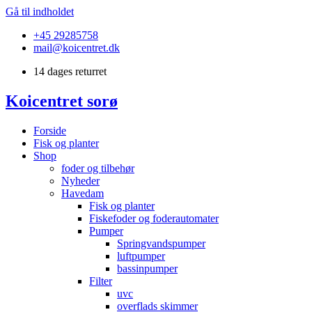
Gå til indholdet
+45 29285758
mail@koicentret.dk
14 dages returret
Koicentret sorø
Forside
Fisk og planter
Shop
foder og tilbehør
Nyheder
Havedam
Fisk og planter
Fiskefoder og foderautomater
Pumper
Springvandspumper
luftpumper
bassinpumper
Filter
uvc
overflads skimmer