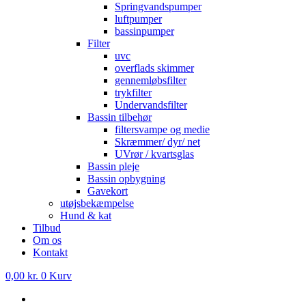
Springvandspumper
luftpumper
bassinpumper
Filter
uvc
overflads skimmer
gennemløbsfilter
trykfilter
Undervandsfilter
Bassin tilbehør
filtersvampe og medie
Skræmmer/ dyr/ net
UVrør / kvartsglas
Bassin pleje
Bassin opbygning
Gavekort
utøjsbekæmpelse
Hund & kat
Tilbud
Om os
Kontakt
0,00
kr.
0
Kurv