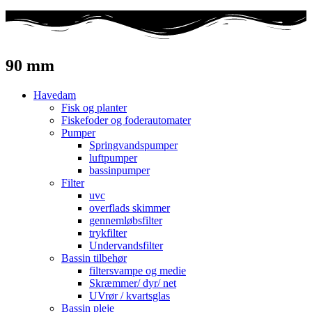
90 mm
Havedam
Fisk og planter
Fiskefoder og foderautomater
Pumper
Springvandspumper
luftpumper
bassinpumper
Filter
uvc
overflads skimmer
gennemløbsfilter
trykfilter
Undervandsfilter
Bassin tilbehør
filtersvampe og medie
Skræmmer/ dyr/ net
UVrør / kvartsglas
Bassin pleje