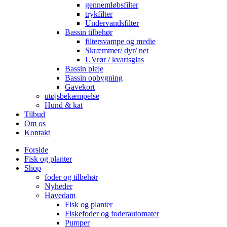
gennemløbsfilter
trykfilter
Undervandsfilter
Bassin tilbehør
filtersvampe og medie
Skræmmer/ dyr/ net
UVrør / kvartsglas
Bassin pleje
Bassin opbygning
Gavekort
utøjsbekæmpelse
Hund & kat
Tilbud
Om os
Kontakt
Forside
Fisk og planter
Shop
foder og tilbehør
Nyheder
Havedam
Fisk og planter
Fiskefoder og foderautomater
Pumper